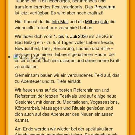
Tauche ein in ein lebendiges, berührendes und
transformierendes Festivalerlebnis. Das
Programm
ist jetzt verfügbar. Es wird aber noch ergänzt!
Hier findest du die
Info-Mail
und die
Mitbringliste
die
wir an alle Teilnehmer verschickt haben.
Wir laden dich vom
1. bis 5. Juli 2026
ins ZEGG in
Bad Belzig ein - zu fünf Tagen voller Lebensfreude,
Bewusstheit, Tanz, Berührung, Lachen und Stille –
getragen von einem liebevoll gehaltenen Raum, der
es dir erlaubt, dich einzulassen und deine innere Kraft
zu entfalten.
Gemeinsam bauen wir ein verbundenes Feld auf, das
zu Abenteuer und zu Tiefe einlädt.
Wir freuen uns auf die besten Referentinnen und
Referenten der letzten Festivals und auf einige neue
Gesichter, mit denen du Meditationen, Yogasessions,
Körperarbeit, Massagen und Rituale genießen und
dich auch auf das Abenteuer des Neuen einlassen
kannst.
Am Ende werden wir wieder bei der spektakulären
Abschlussparty gemeinsam feiern. So entsteht auch